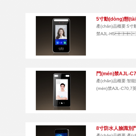
5寸動(dòng)態(tà
產(chǎn)品概要:5寸動
禁AJL-H5
門(mén)禁AJL-C
產(chǎn)品概要:智
(mén)禁AJL-C7
8寸防水人臉識別門(
產(chǎn)品概要:產(