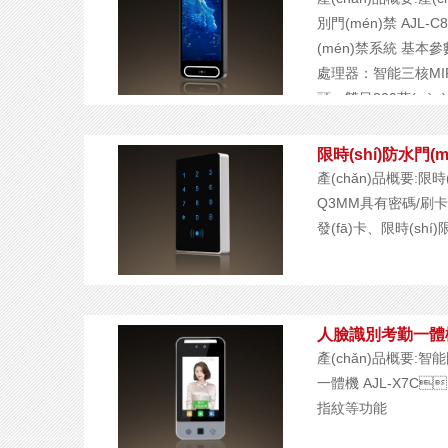
別門(mén)禁 AJL-C
(mén)禁系統 基本
處理器：智能三核MIP
頭：雙目200萬(wàn)像
(tài)，支持智能F
5000/密碼5000/卡5
限時(shí)防水門(m
臉識別，刷卡，密碼
產(chǎn)品概要:限時(
配：指紋 識別率：99
Q3MM具有密碼/刷卡解鎖
離：0.5-2.0米 
發(fā)卡、限時(shí)
管理 人臉
人臉識別考勤一體機 
產(chǎn)品概要:
一體機 AJL-X7C，
指紋等功能