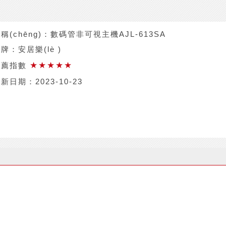
稱(chēng)：數碼管非可視主機AJL-613SA
牌：安居樂(lè )
★★★★★
推薦指數
新日期：2023-10-23