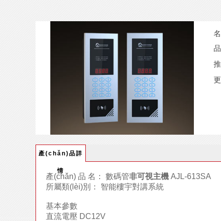
名
品
更
產(chǎn)品詳
情
產(chǎn) 品 名： 數碼管
非可視主機
AJL-613SA
所屬類(lèi)別： 智能樓宇對講系統
基本參數
直流電壓 DC12V