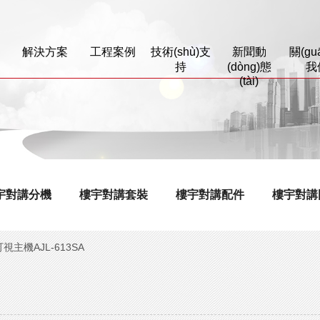
解決
方案
工程
案例
技術(shù)
支
新聞
動
關(gu
持
(dòng)態
我
(tài)
宇對講
分機
樓宇對講
套裝
樓宇對講
配件
樓宇對講
主機AJL-613SA