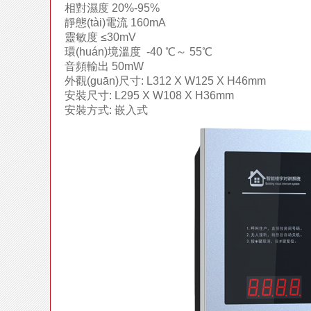
相對濕度 20%-95%
靜態(tài)電流 160mA
靈敏度 ≤30mV
環(huán)境溫度 -40 ℃～ 55℃
音頻輸出 50mW
外觀(guān)尺寸: L312 X W125 X H46mm
安裝尺寸: L295 X W108 X H36mm
安裝方式: 嵌入式