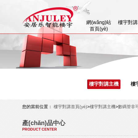
?
網(wǎng)站
樓宇
對講
首頁(yè)
樓宇對講
主機
樓
您的當前位置：
樓宇對講首頁(yè)
>
樓宇對講主機
>
數碼管非可視
產(chǎn)品中心
PRODUCT CENTER