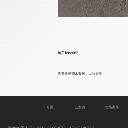
施工時(shí)間：
查看更多施工案例：
工程案例
非可視
云對講
智能家居
聯(lián)系方式：0311-86699573 15612189862