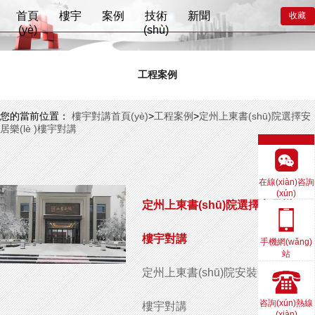
?
首頁
樓宇
案例
技術
新聞
收藏
(yè)
(shù)
工程案例
您的當前位置：
樓宇對講首頁(yè)
>
工程案例
>
定州上東書(shū)院選擇安
居樂(lè )樓宇對講
在線(xiàn)咨詢
(xún)
定州上東書(shū)院選擇安居樂(lè )
樓宇對講
手機網(wǎng)
站
定州上東書(shū)院安裝安居樂(lè )
咨詢(xún)熱線
樓宇對講
(xiàn)