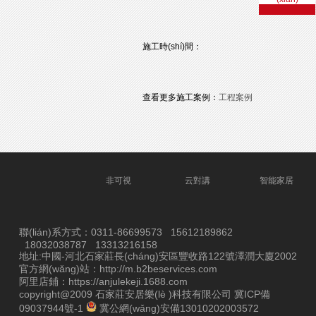
施工時(shí)間：
查看更多施工案例：
工程案例
非可視
云對講
智能家居
聯(lián)系方式：0311-86699573 15612189862
18032038787 13313216158
地址:中國-河北石家莊長(cháng)安區豐收路122號澤潤大廈2002
官方網(wǎng)站：
http://m.b2beservices.com
阿里店鋪：
https://anjulekeji.1688.com
copyright@2009 石家莊安居樂(lè )科技有限公司
冀ICP備
09037944號-1
冀公網(wǎng)安備13010202003572