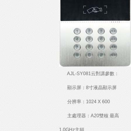
AJL-SY081云對講參數：
顯示屏：8寸液晶顯示屏
分辨率：1024 X 600
主處理器：A20雙核 最高
1.0GHz主頻