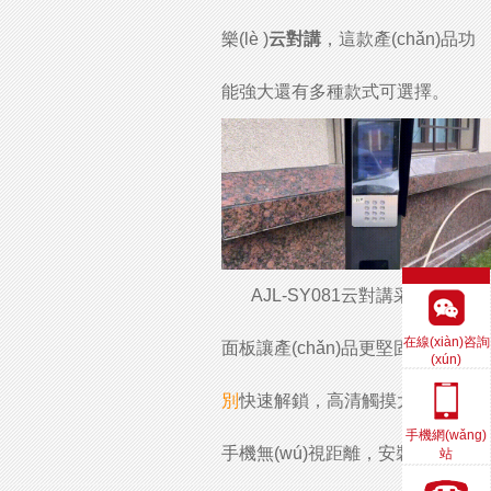
樂(lè )
云對講
，這款產(chǎn)品功
能強大還有多種款式可選擇。
AJL-SY081云對講采用鋁合金
在線(xiàn)咨詢
面板讓產(chǎn)品更堅固，
人臉識
(xún)
別
快速解鎖，高清觸摸大屏，連接
手機網(wǎng)
手機無(wú)視距離，安裝無(wú)需
站