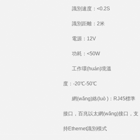
識別速度：<0.2S
識別距離：2米
電源：12V
功耗：<50W
工作環(huán)境溫
度：-20℃-50℃
網(wǎng)絡(luò )：RJ45標準
接口，百兆以太網(wǎng)接口，支
持Ethernet識別模式