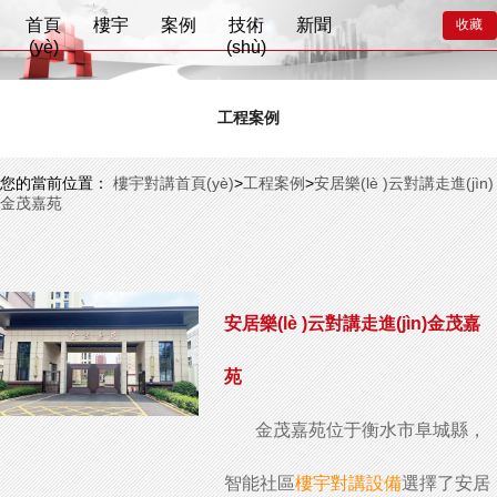
?
首頁
樓宇
案例
技術
新聞
收藏
(yè)
(shù)
工程案例
您的當前位置：
樓宇對講首頁(yè)
>
工程案例
>
安居樂(lè )云對講走進(jìn)
金茂嘉苑
安居樂(lè )云對講走進(jìn)金茂嘉
苑
金茂嘉苑位于衡水市阜城縣，
智能社區
樓宇對講設備
選擇了安居