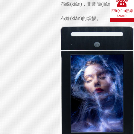
布線(xiàn)，非常簡(jiǎn)單避免了
咨詢(xún)熱線
(xiàn)
布線(xiàn)的煩惱。