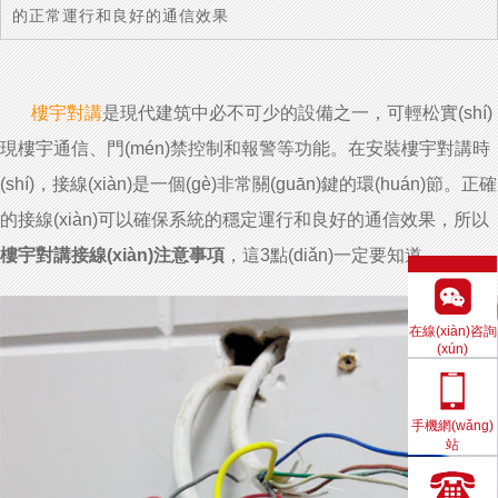
的正常運行和良好的通信效果
樓宇對講
是現代建筑中必不可少的設備之一，可輕松實(shí)
現樓宇通信、門(mén)禁控制和報警等功能。在安裝樓宇對講時
(shí)，接線(xiàn)是一個(gè)非常關(guān)鍵的環(huán)節。正確
的接線(xiàn)可以確保系統的穩定運行和良好的通信效果，所以
樓宇對講接線(xiàn)注意事項
，這3點(diǎn)一定要知道。
在線(xiàn)咨詢
(xún)
手機網(wǎng)
站