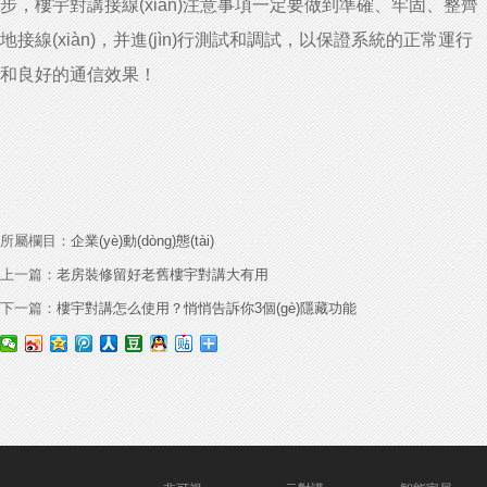
步，樓宇對講接線(xiàn)注意事項一定要做到準確、牢固、整齊
地接線(xiàn)，并進(jìn)行測試和調試，以保證系統的正常運行
和良好的通信效果！
所屬欄目：
企業(yè)動(dòng)態(tài)
上一篇：
老房裝修留好老舊樓宇對講大有用
下一篇：
樓宇對講怎么使用？悄悄告訴你3個(gè)隱藏功能