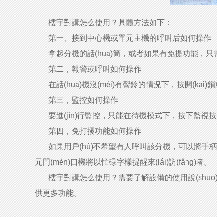
樓宇對講怎么使用？具體方法如下：
第一、接到中心機或單元主機的呼叫后如何操作
拿起分機的話(huà)筒，或者如果有免提功能，只
第二，報警或呼叫如何操作
在話(huà)機沒(méi)有響鈴的情況下，按開(kāi)鎖或報
第三，監控如何操作
要進(jìn)行監控，只能在待機模式下，按下監視按鈕來
第四，免打擾功能如何操作
如果用戶(hù)不希望有人呼叫該分機，可以將手柄從分
元門(mén)口機將以忙碌字樣提醒來(lái)訪(fǎng)者。
樓宇對講怎么使用？需要了解設備的使用說(shuō)明
供更多功能。