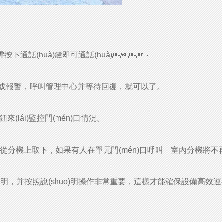
需按下通話(huà)鍵即可通話(huà)。
警，呼叫管理中心并等待回復，就可以了。
(lái)監控門(mén)口情況。
機上取下，如果有人在單元門(mén)口呼叫，室內分機將不
，并按照說(shuō)明操作非常重要，這樣才能確保設備高效運行