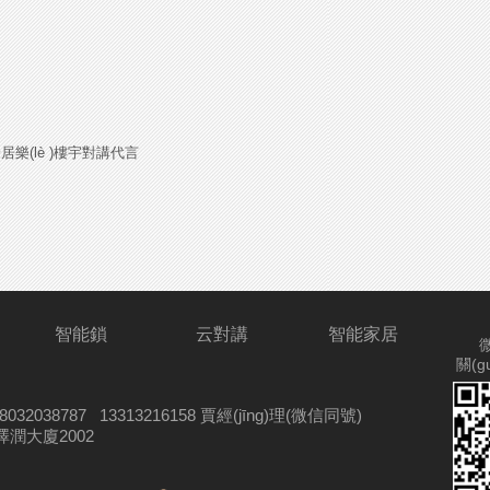
居樂(lè )樓宇對講代言
智能鎖
云對講
智能家居
關(g
8032038787 13313216158
賈經(jīng)理(微信同號)
澤潤大廈2002