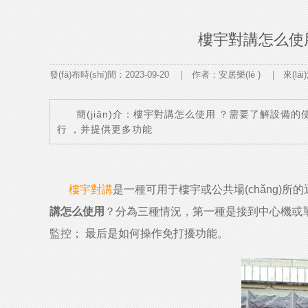
樓宇對講怎么使用
發(fā)布時(shí)間：2023-09-20 ｜ 作者：安居樂(lè )
簡(jiǎn)介：樓宇對講怎么使用？需要了解設備
行，并提供更多功能
樓宇對講
是一種可用于樓宇或公共場(chǎng)所的通信
講怎么使用
？分為三種情況，第一種是接到中心機或
監控； 最后是如何操作免打擾功能。